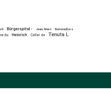
Bürgerspital -
ich
Jean-Marc
Natenadze s
Tenuta L
Heinrich
me du
Celler de