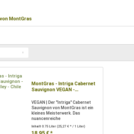
 von MontGras
MontGras - Intriga Cabernet
Sauvignon VEGAN -...
VEGAN | Der "Intriga" Cabernet
Sauvignon von MontGras ist ein
kleines Meisterwerk. Das
nuancenreiche
Geschmackserlebnis prägen
Inhalt
0.75 Liter
(25,27 € * / 1 Liter)
Aromen nach reifen Pflaumen und
18,95 € *