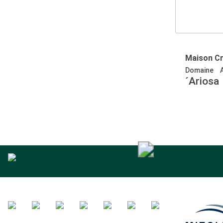
Maison C
Domaine
´Ariosa