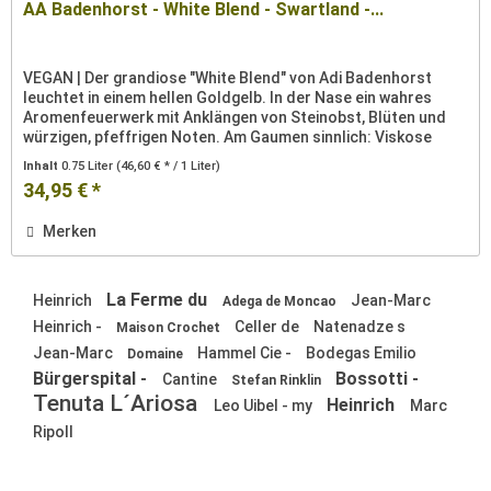
AA Badenhorst - White Blend - Swartland -...
VEGAN | Der grandiose "White Blend" von Adi Badenhorst
leuchtet in einem hellen Goldgelb. In der Nase ein wahres
Aromenfeuerwerk mit Anklängen von Steinobst, Blüten und
würzigen, pfeffrigen Noten. Am Gaumen sinnlich: Viskose
Sahnigkeit...
Inhalt
0.75 Liter
(46,60 € * / 1 Liter)
34,95 € *
Merken
La Ferme du
Heinrich
Jean-Marc
Adega de Moncao
Heinrich -
Celler de
Natenadze s
Maison Crochet
Jean-Marc
Hammel Cie -
Bodegas Emilio
Domaine
Bürgerspital -
Bossotti -
Cantine
Stefan Rinklin
Tenuta L´Ariosa
Heinrich
Leo Uibel - my
Marc
Ripoll