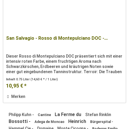
San Salvagio - Rosso di Montepulciano DOC -...
Dieser Rosso di Montepulciano DOC präsentiert sich mit einer
intensiv roten Farbe, einem fruchtigen Aroma nach
Schwarzkirschen, Erdbeeren und kräutrigen Noten sowie
einer gut eingebundenen Tanninstruktur. Terroir: Die Trauben
für diesen...
Inhalt
0.75 Liter
(14,60 € * / 1 Liter)
10,95 € *
Merken
La Ferme du
Philipp Kuhn -
Stefan Rinklin
Cantine
Bossotti -
Heinrich
Adega de Moncao
Bürgerspital -
Hammel Cie -
Domaine
Monte Cicogna -
Bodegas Emilio