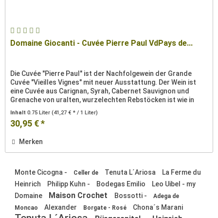
Domaine Giocanti - Cuvée Pierre Paul VdPays de...
Die Cuvée "Pierre Paul" ist der Nachfolgewein der Grande
Cuvée "Vieilles Vignes" mit neuer Ausstattung. Der Wein ist
eine Cuvée aus Carignan, Syrah, Cabernet Sauvignon und
Grenache von uralten, wurzelechten Rebstöcken ist wie in
Flaschen...
Inhalt
0.75 Liter
(41,27 € * / 1 Liter)
30,95 € *
Merken
Monte Cicogna -
Tenuta L´Ariosa
La Ferme du
Celler de
Heinrich
Philipp Kuhn -
Bodegas Emilio
Leo Uibel - my
Maison Crochet
Domaine
Bossotti -
Adega de
Alexander
Chona´s Marani
Moncao
Borgate - Rosé