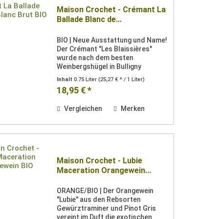
Maison Crochet - Crémant La
Ballade Blanc de...
BIO | Neue Ausstattung und Name!
Der Crémant "Les Blaissières"
wurde nach dem besten
Weinbergshügel in Bulligny
benannt. Als Blanc de Blancs aus
Inhalt
0.75 Liter
(25,27 € * / 1 Liter)
den Rebsorten Auxerrois und
18,95 € *
Chardonnay zeigt er sich im Glas
mit einer hellgelben Farbe und...
Vergleichen
Merken
Maison Crochet - Lubie
Maceration Orangewein...
ORANGE/BIO | Der Orangewein
"Lubie" aus den Rebsorten
Gewürztraminer und Pinot Gris
vereint im Duft die exotischen