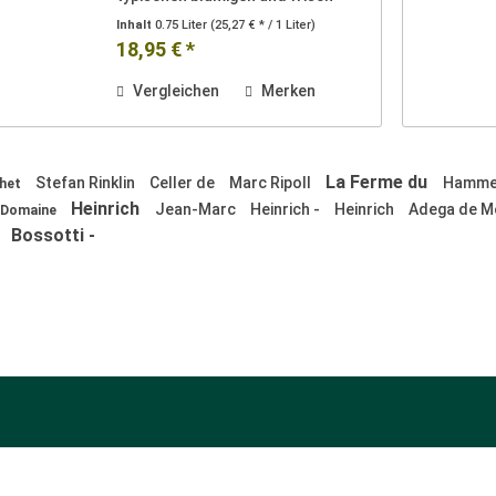
fruchtigen (gelbe Früchte) Bukett
Inhalt
0.75 Liter
(25,27 € * / 1 Liter)
der Rebsorte Auxerrois aus der
18,95 € *
Region Bulligny. Diesem Pet Nat
werden keine...
Vergleichen
Merken
La Ferme du
Stefan Rinklin
Celler de
Marc Ripoll
Hammel
chet
Heinrich
Jean-Marc
Heinrich -
Heinrich
Adega de 
Domaine
Bossotti -