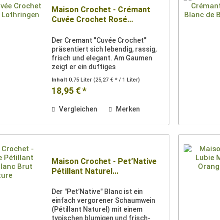
Maison Crochet - Crémant
Cuvée Crochet Rosé...
Der Cremant "Cuvée Crochet"
präsentiert sich lebendig, rassig,
frisch und elegant. Am Gaumen
zeigt er ein duftiges
Waldbeeraromen. Das feine
Inhalt
0.75 Liter
(25,27 € * / 1 Liter)
Mousseux verleiht dem Cremant
18,95 € *
eine weiche Fülle. Er ist gut
strukturiert mit wunderschöner...
Vergleichen
Merken
Maison Crochet - Pet’Native
Pétillant Naturel...
Der "Pet’Native" Blanc ist ein
einfach vergorener Schaumwein
(Pétillant Naturel) mit einem
typischen blumigen und frisch-