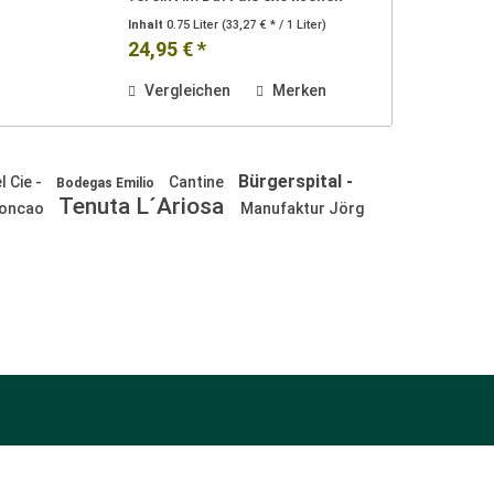
Aromen des Gewürztraminers mit
Inhalt
0.75 Liter
(33,27 € * / 1 Liter)
Anklängen nach roten Früchten
24,95 € *
des Grauburgunders. Im Mund
präsentiert sich dieser, für 8...
Vergleichen
Merken
Bürgerspital -
 Cie -
Cantine
Bodegas Emilio
Tenuta L´Ariosa
Moncao
Manufaktur Jörg