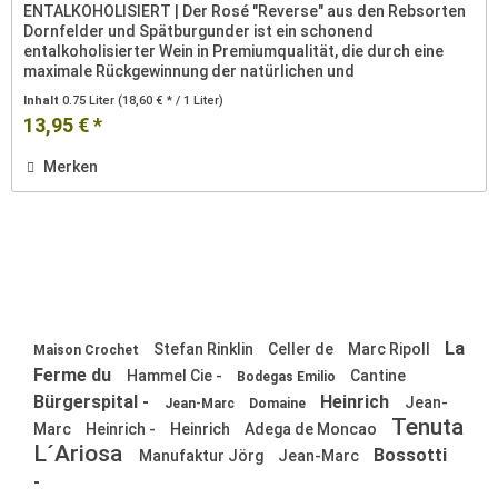
ENTALKOHOLISIERT | Der Rosé "Reverse" aus den Rebsorten
Dornfelder und Spätburgunder ist ein schonend
entalkoholisierter Wein in Premiumqualität, die durch eine
maximale Rückgewinnung der natürlichen und
produkteigenen,...
Inhalt
0.75 Liter
(18,60 € * / 1 Liter)
13,95 € *
Merken
La
Stefan Rinklin
Celler de
Marc Ripoll
Maison Crochet
Ferme du
Hammel Cie -
Cantine
Bodegas Emilio
Bürgerspital -
Heinrich
Jean-
Jean-Marc
Domaine
Tenuta
Marc
Heinrich -
Heinrich
Adega de Moncao
L´Ariosa
Bossotti
Manufaktur Jörg
Jean-Marc
-