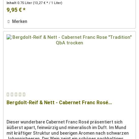
Der Wein -...
Inhalt
0.75 Liter
(13,27 € * / 1 Liter)
9,95 € *
Merken
Bergdolt-Reif & Nett - Cabernet Franc Rosé...
Dieser wunderbare Cabernet Franc Rosé präsentiert sich
äüßerst apart, feinwürzig und mineralisch im Duft. Im Mund
mit kräftiger Struktur und beerigen Aromen nach schwarzen
Johannisbeeren. Der Wein zeigt ein schönes nachhaltiges...