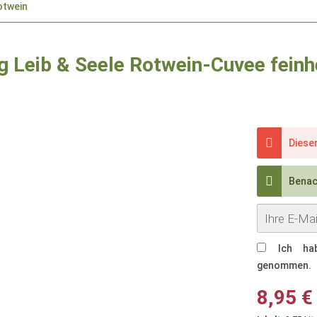
otwein
ng Leib & Seele Rotwein-Cuvee feinh
Dieser
Benach
Ich h
genommen.
8,95 €