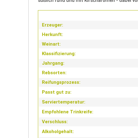
süßlich rund und mit Kirscharomen - dabei vo
Erzeuger:
Herkunft:
Weinart:
Klassifizierung:
Jahrgang:
Rebsorten:
Reifungsprozess:
Passt gut zu:
Serviertemperatur:
Empfohlene
Trinkreife:
Verschluss:
Alkoholgehalt: