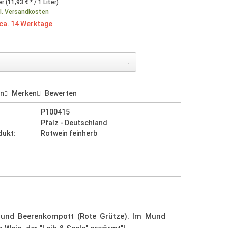
er (11,93 € * / 1 Liter)
l. Versandkosten
 ca. 14 Werktage
en
Merken
Bewerten
P100415
Pfalz - Deutschland
dukt:
Rotwein feinherb
en und Beerenkompott (Rote Grütze). Im Mund