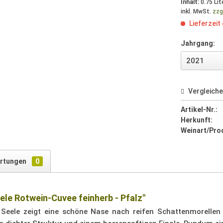
Inhalt:
0.75 Lit
inkl. MwSt.
zzg
Lieferzeit
Jahrgang:
Vergleich
Artikel-Nr.:
Herkunft:
Weinart/Pro
rtungen
0
eele Rotwein-Cuvee feinherb - Pfalz"
& Seele zeigt eine schöne Nase nach reifen Schattenmorell