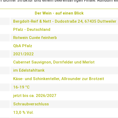
n dichter Struktur und einem beerensaftigen Finale. Rundum ein
Der Wein - auf einen Blick
Bergdolt-Reif & Nett - Dudostraße 24, 67435 Duttweiler
Pfalz - Deutschland
Rotwein Cuvée feinherb
QbA Pfalz
2021/2022
Cabernet Sauvignon, Dornfelder und Merlot
im Edelstahltank
Käse- und Schinkenteller, Allrounder zur Brotzeit
16-19 °C
jetzt bis ca. 2026/2027
Schraubverschluss
13,0 % Vol.