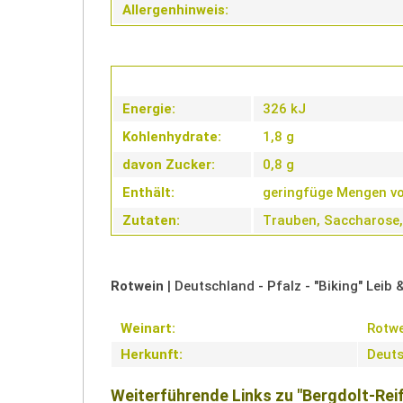
Allergenhinweis:
Energie:
326 kJ
Kohlenhydrate:
1,8 g
davon Zucker:
0,8 g
Enthält:
geringfüge Mengen von
Zutaten:
Trauben, Saccharose, 
Rotwein
| Deutschland - Pfalz - "Biking" Leib
Weinart:
Rotwe
Herkunft:
Deut
Weiterführende Links zu "Bergdolt-Reif 