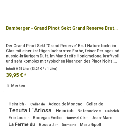
Bamberger - Grand Pinot Sekt Grand Reserve Brut...
Der Grand Pinot Sekt "Grand Reserve" Brut Nature lockt im
Glas mit einer kräftigen lachsroten Farbe, feiner Perlage und
nussig-kräurigem Duft. Im Mund reife Honigmelone, kraftvoll
und sehr komplex mit typischen Nuancen des Pinot Noirs....
Inhalt
0.75 Liter
(53,27 € * / 1 Liter)
39,95 € *
Merken
Heinrich -
Adega de Moncao
Celler de
Celler de
Tenuta L´Ariosa
Heinrich
Natenadze s
Heinrich
Eric Louis -
Bodegas Emilio
Jean-Marc
Hammel Cie -
La Ferme du
Bossotti -
Marc Ripoll
Domaine