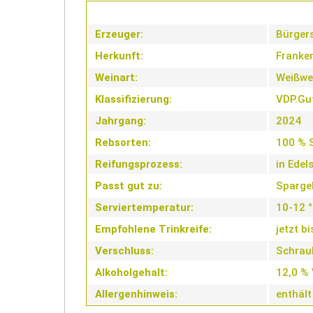
Erzeuger:
Bürgers
Herkunft:
Franke
Weinart:
Weißwe
Klassifizierung:
VDP.Gu
Jahrgang:
2024
Rebsorten:
100 % S
Reifungsprozess:
in Edel
Passt gut zu:
Spargel
Serviertemperatur:
10-12 
Empfohlene Trinkreife:
jetzt b
Verschluss:
Schrau
Alkoholgehalt:
12,0 % 
Allergenhinweis:
enthält