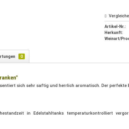
Vergleich
Artikel-Nr.:
Herkunft:
Weinart/Pro
rtungen
0
Franken"
sentiert sich sehr saftig und herrlich aromatisch. Der perfekte 
standzeit in Edelstahltanks temperaturkontrolliert vergor