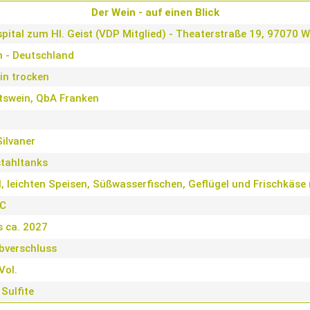
Der Wein - auf einen Blick
pital zum Hl. Geist (VDP Mitglied) - Theaterstraße 19, 97070 
n - Deutschland
in trocken
tswein, QbA Franken
ilvaner
stahltanks
, leichten Speisen, Süßwasserfischen, Geflügel und Frischkäse
°C
is ca. 2027
bverschluss
Vol.
 Sulfite