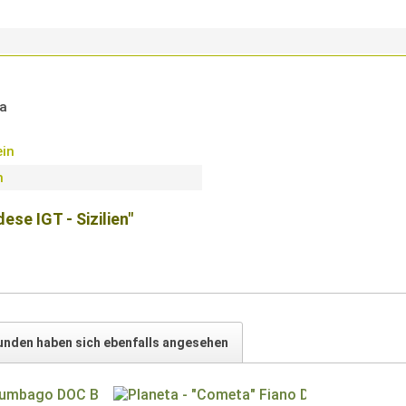
ta
in
n
ese IGT - Sizilien"
unden haben sich ebenfalls angesehen