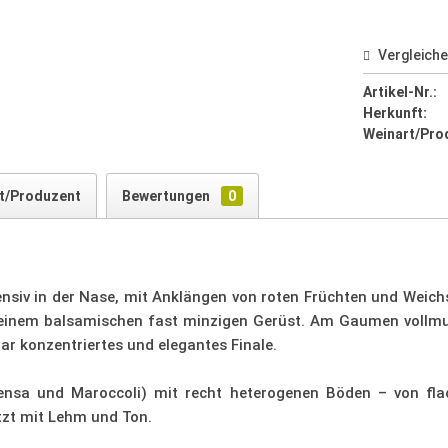
Vergleich
Artikel-Nr.:
Herkunft:
Weinart/Pro
t/Produzent
Bewertungen
0
tensiv in der Nase, mit Anklängen von roten Früchten und Weichs
 einem balsamischen fast minzigen Gerüst. Am Gaumen vollmun
r konzentriertes und elegantes Finale.
pensa und Maroccoli) mit recht heterogenen Böden – von fla
tzt mit Lehm und Ton.