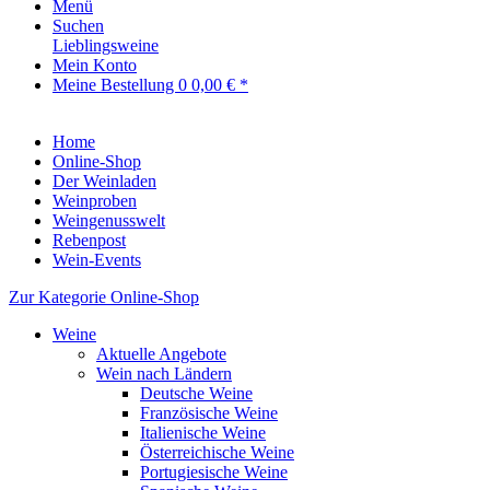
Menü
Suchen
Lieblingsweine
Mein Konto
Meine Bestellung
0
0,00 € *
Home
Online-Shop
Der Weinladen
Weinproben
Weingenusswelt
Rebenpost
Wein-Events
Zur Kategorie Online-Shop
Weine
Aktuelle Angebote
Wein nach Ländern
Deutsche Weine
Französische Weine
Italienische Weine
Österreichische Weine
Portugiesische Weine