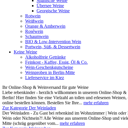
Spanische Weine
Übersee Weine
Georgische Weine
Rotwein
Weißwein
Orange & Amberwein
Roséwein
Schaumwein
BIO & Low-Intervention Wein
Portwein, Süß- & Dessertwein
Keine Weine
Alkoholfreie Getränke
Feinkost - Kaffee, Essig, Öl & Co.
Wein-Geschenkgutscheine
Weinproben in Berlin-Mitte
Lieferservice im Kiez
Ihr Online-Shop & Weinversand für gute Weine
Liebe rebenkinder - herzlich willkommen in unserem Online-Shop & 
Berlin! Hier finden Sie eine Vielzahl an tollen und erlesenen Weinen
online bestellen können. Bestellen Sie Ihre...
mehr erfahren
Zur Kategorie Der Weinladen
Der Weinladen - Zu Gast bei rebenkind im Wohnzimmer | Wein oder 
Wein oder Nichtsein?! Alle Weine aus unserem Online-Shop und viele
Mitte (schräg gegenüber vom...
mehr erfahren