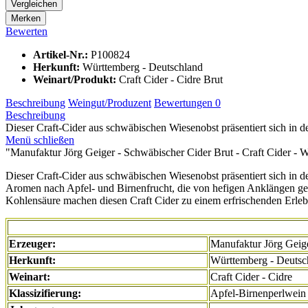
Vergleichen
Merken
Bewerten
Artikel-Nr.:
P100824
Herkunft:
Württemberg - Deutschland
Weinart/Produkt:
Craft Cider - Cidre Brut
Beschreibung
Weingut/Produzent
Bewertungen
0
Beschreibung
Dieser Craft-Cider aus schwäbischen Wiesenobst präsentiert sich in de
Menü schließen
"Manufaktur Jörg Geiger - Schwäbischer Cider Brut - Craft Cider - 
Dieser Craft-Cider aus schwäbischen Wiesenobst präsentiert sich in 
Aromen nach Apfel- und Birnenfrucht, die von hefigen Anklängen ge
Kohlensäure machen diesen Craft Cider zu einem erfrischenden Erleb
Erzeuger:
Manufaktur Jörg Geig
Herkunft:
Württemberg - Deutsc
Weinart:
Craft Cider - Cidre
Klassizifierung:
Apfel-Birnenperlwein