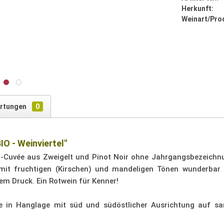
Herkunft:
Weinart/Pro
rtungen
0
IO - Weinviertel"
n-Cuvée aus Zweigelt und Pinot Noir ohne Jahrgangsbezeichnu
it fruchtigen (Kirschen) und mandeligen Tönen wunderbar h
em Druck. Ein Rotwein für Kenner!
e in Hanglage mit süd und südöstlicher Ausrichtung auf sa