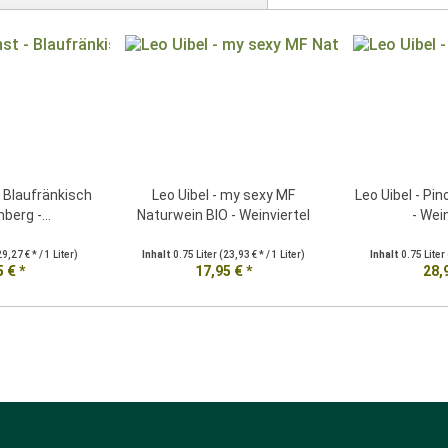
 Blaufränkisch
Leo Uibel - my sexy MF
Leo Uibel - Pi
berg -...
Naturwein BIO - Weinviertel
- Wei
29,27 € * / 1 Liter)
Inhalt
0.75 Liter
(23,93 € * / 1 Liter)
Inhalt
0.75 Liter
 € *
17,95 € *
28,