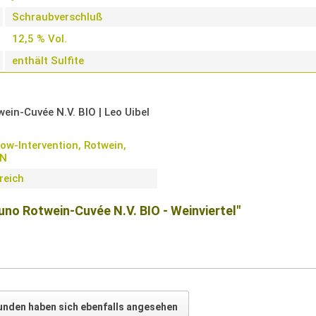
Schraubverschluß
12,5 % Vol.
enthält Sulfite
wein-Cuvée N.V. BIO | Leo Uibel
Low-Intervention, Rotwein,
N
reich
uno Rotwein-Cuvée N.V. BIO - Weinviertel"
unden haben sich ebenfalls angesehen