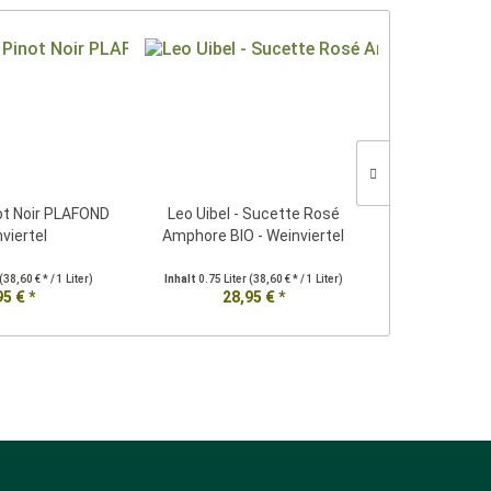
not Noir PLAFOND
Leo Uibel - Sucette Rosé
Leo Uibel
nviertel
Amphore BIO - Weinviertel
PLAFOND 
(38,60 € * / 1 Liter)
Inhalt
0.75 Liter
(38,60 € * / 1 Liter)
Inhalt
0.75 Lit
95 € *
28,95 € *
28